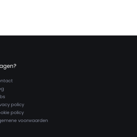
ragen?
ntact
og
bs
ivacy policy
okie policy
gemene voorwaarden