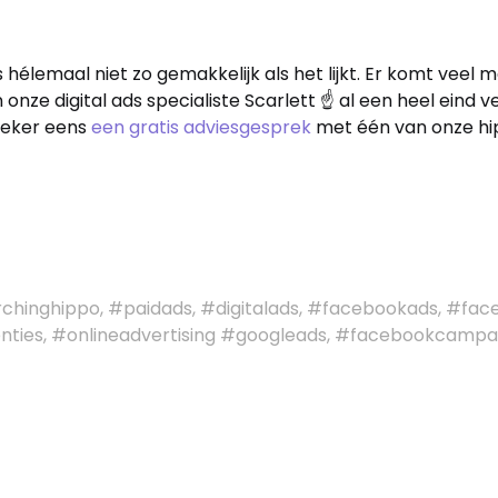
lemaal niet zo gemakkelijk als het lijkt. Er komt veel mee
nze digital ads specialiste Scarlett ☝️ al een heel eind ve
zeker eens
een gratis adviesgesprek
met één van onze hi
rchinghippo, #paidads, #digitalads, #facebookads, #f
nties, #onlineadvertising #googleads, #facebookcamp