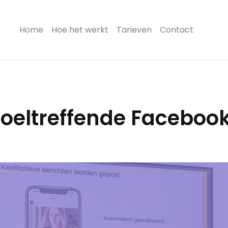
(current)
Home
Hoe het werkt
Tarieven
Contact
 doeltreffende Faceb