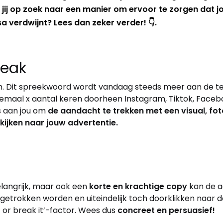
 jij op zoek naar een manier om ervoor te zorgen dat j
a verdwijnt? Lees dan zeker verder! 👇.
peak
n. Dit spreekwoord wordt vandaag steeds meer aan de t
lemaal x aantal keren doorheen Instagram, Tiktok, Faceboo
s aan jou om
de aandacht te trekken met een visual, foto
ijken naar jouw advertentie.
elangrijk, maar ook een
korte en krachtige copy
kan de a
getrokken worden en uiteindelijk toch doorklikken naar 
t or break it’-factor. Wees dus
concreet en persuasief!