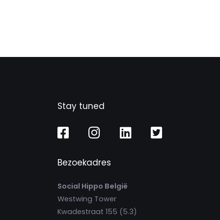
Stay tuned
Bezoekadres
Social Hippo België
Westwing Tower
Kwadestraat 155 (5.3)