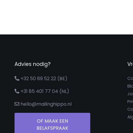
Advies nodig?
V
+32 50 89 52 22 (BE)
Co
Bl
+31 85 401 77 04 (NL)
Jo
Pr
hello@mailinghippo.nl
Co
Al
OF MAAK EEN
BELAFSPRAAK