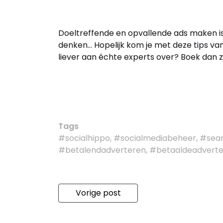
Doeltreffende en opvallende ads maken is hé
denken… Hopelijk kom je met deze tips van o
liever aan échte experts over? Boek dan 
Tags
#socialhippo, #socialmediabeheer, #sea
#betalendadverteren, #betaaldeadverte
Vorige post