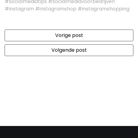
#socialmediatips #socialmediavoorbedrijven
#instagram #instagramshop #instagramshopping
Vorige post
Volgende post