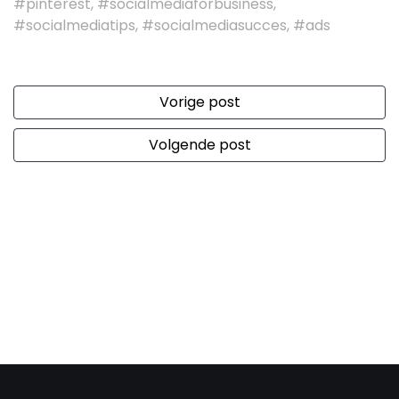
#pinterest, #socialmediaforbusiness,
#socialmediatips, #socialmediasucces, #ads
Vorige post
Volgende post