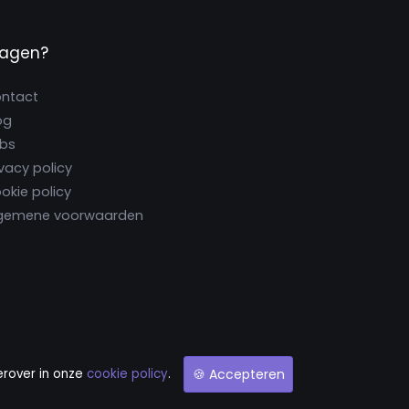
ragen?
ntact
og
bs
ivacy policy
okie policy
gemene voorwaarden
erover in onze
cookie policy
.
🍪 Accepteren