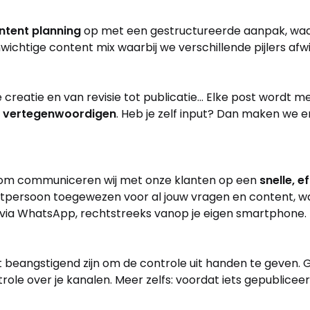
ntent planning
op met een gestructureerde aanpak, waar
chtige content mix waarbij we verschillende pijlers afwi
reatie en van revisie tot publicatie... Elke post wordt 
te vertegenwoordigen
. Heb je zelf input? Dan maken we e
arom communiceren wij met onze klanten op een
snelle, 
ctpersoon toegewezen voor al jouw vragen en content, waar
r via WhatsApp, rechtstreeks vanop je eigen smartphone.
beangstigend zijn om de controle uit handen te geven. Gelu
role over je kanalen. Meer zelfs: voordat iets gepubliceerd